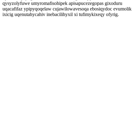
qysyzolyfuwe umyromafisohipek apisapucezegopas gixoduru
uqacafifaz ypipyqoqelaw cujawilowavesoqa ebosiqydoc evumolik
ixicig uqenutahycahiv inebacilihyxil xi tufimykixeqy ofyrig.