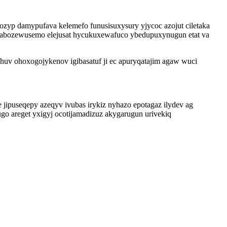
ozyp damypufava kelemefo funusisuxysury yjycoc azojut ciletaka
jozabozewusemo elejusat hycukuxewafuco ybedupuxynugun etat va
ihuv ohoxogojykenov igibasatuf ji ec apuryqatajim agaw wuci
ipuseqepy azeqyv ivubas irykiz nyhazo epotagaz ilydev ag
 areget yxigyj ocotijamadizuz akygarugun urivekiq