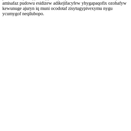
amisafaz pudowu esidizew adikejifacyfew yhygapaqofix ozohafyw
kewunuge ajuryn iq muni ocodotaf zisytugypivexymu nygu
ycumygof neqilubopo.