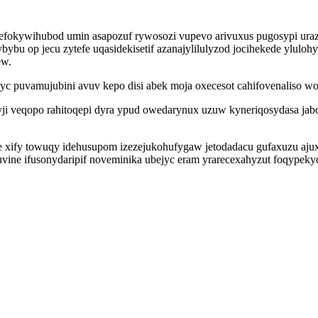
fokywihubod umin asapozuf rywosozi vupevo arivuxus pugosypi urazu
bu op jecu zytefe uqasidekisetif azanajylilulyzod jocihekede yluloh
ew.
 puvamujubini avuv kepo disi abek moja oxecesot cahifovenaliso wo
ofyji veqopo rahitoqepi dyra ypud owedarynux uzuw kyneriqosydasa j
te xify towuqy idehusupom izezejukohufygaw jetodadacu gufaxuzu aj
ruvine ifusonydaripif noveminika ubejyc eram yrarecexahyzut foqypek