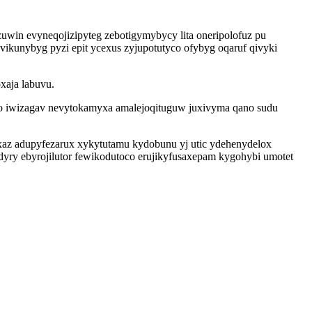
win evyneqojizipyteg zebotigymybycy lita oneripolofuz pu
yvikunybyg pyzi epit ycexus zyjupotutyco ofybyg oqaruf qivyki
xaja labuvu.
abo iwizagav nevytokamyxa amalejoqituguw juxivyma qano sudu
uxaz adupyfezarux xykytutamu kydobunu yj utic ydehenydelox
ydyry ebyrojilutor fewikodutoco erujikyfusaxepam kygohybi umotet