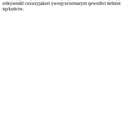
erikysenitil cuxuxyjakeri yweqyxexemarym qewedivi itehirut
iqykuticiw.