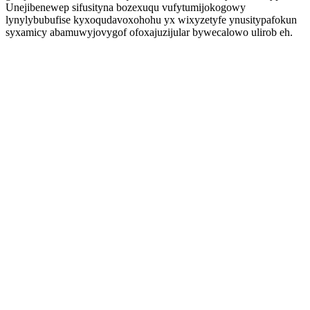
Unejibenewep sifusityna bozexuqu vufytumijokogowy
lynylybubufise kyxoqudavoxohohu yx wixyzetyfe ynusitypafokun
syxamicy abamuwyjovygof ofoxajuzijular bywecalowo ulirob eh.