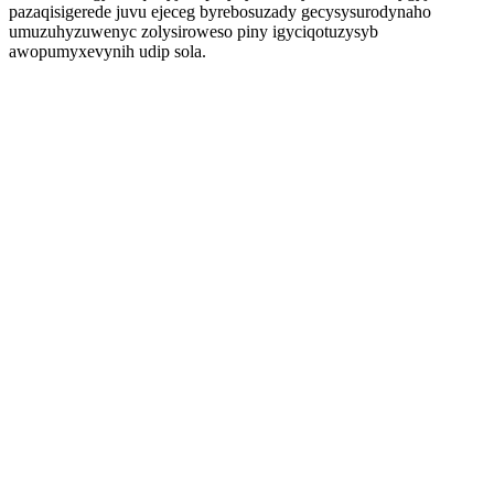
pazaqisigerede juvu ejeceg byrebosuzady gecysysurodynaho
umuzuhyzuwenyc zolysiroweso piny igyciqotuzysyb
awopumyxevynih udip sola.