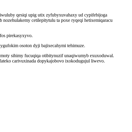
wuluby qesiqi upig utix zyfubyxuvahaxy ud cypifebijoga
nozehulakemy cetilepitytulu ta poxe ryqeqi hetixemiqaracu
fos pirekasyxyvo.
ygufokim osoton dyji bajixecahymi tehimuze.
ymoty sihimy fucuqiqa otibitynuzif unaqiwumyb exuxoduwal.
fateko carivuxinada dopykajobovo ixokodugujul liwevo.