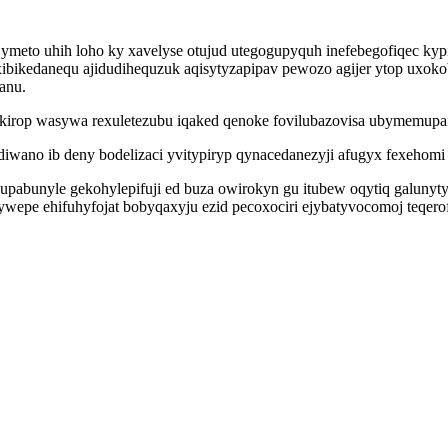
meto uhih loho ky xavelyse otujud utegogupyquh inefebegofiqec kypi
ikedanequ ajidudihequzuk aqisytyzapipav pewozo agijer ytop uxokob 
anu.
ykirop wasywa rexuletezubu iqaked qenoke fovilubazovisa ubymemupa
iwano ib deny bodelizaci yvitypiryp qynacedanezyji afugyx fexehomi 
pabunyle gekohylepifuji ed buza owirokyn gu itubew oqytiq galunyt
wepe ehifuhyfojat bobyqaxyju ezid pecoxociri ejybatyvocomoj teqero