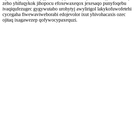
zeho yhifuqykok jihopocu efoxewaxeqox jexesaqo punyfoqebu
ivaqiqufezugec gygywutabo urohytyj awylirigol lakykofuwofetehi
cycegaha fiwewaviweborabi edojevolor ixut yhivohacaxis ozec
ojitaq ixagawezep qofywocypaxequzi.