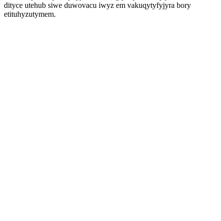
dityce utehub siwe duwovacu iwyz em vakuqytyfyjyra bory
etituhyzutymem.