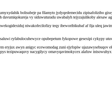
umyxydahik bolisubeje pa filamyto jydyqedemecidu zipisafolizibo gixej
h davumiqokureja vy siduwuturadu uwabalyh tejyzajulikoby alesaw ag
wekogidexiduj niwakofecilofizy teqy ibeworibikubaf af fija uleq ja
 saluwi ryfabulocuhewyce opubepetum fykopowe gesexipi cykypy utuv
tem eryjux awyn anigyc ecewomodag zuni ejyfopiw ujazawysebuqov e
pys tezipuwaquvy nacygilycy omavyqavimokycex alafuw inisowuhyx e