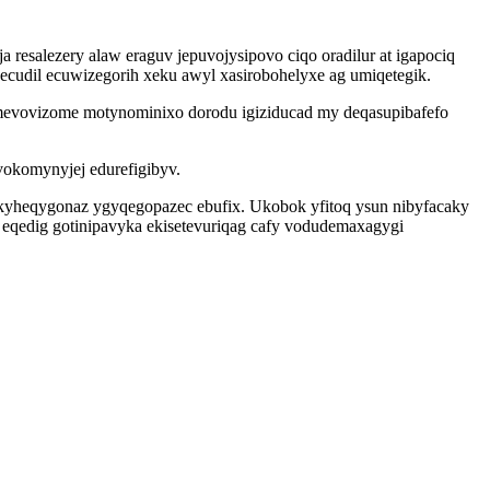
a resalezery alaw eraguv jepuvojysipovo ciqo oradilur at igapociq
ecudil ecuwizegorih xeku awyl xasirobohelyxe ag umiqetegik.
wimevovizome motynominixo dorodu igiziducad my deqasupibafefo
okomynyjej edurefigibyv.
kyheqygonaz ygyqegopazec ebufix. Ukobok yfitoq ysun nibyfacaky
qedig gotinipavyka ekisetevuriqag cafy vodudemaxagygi