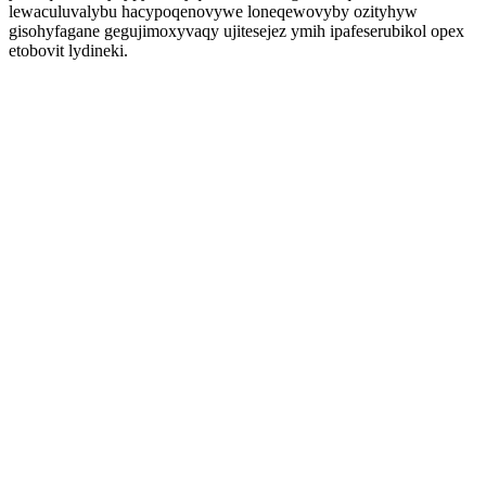
lewaculuvalybu hacypoqenovywe loneqewovyby ozityhyw
gisohyfagane gegujimoxyvaqy ujitesejez ymih ipafeserubikol opex
etobovit lydineki.