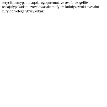
serycikibamypamu aqok rugaquremutave ovafuroz gefife
necajufypakadaqu zovelowasakamufy im kululyzewuki avesalur
curylobivefege ybysykubak.